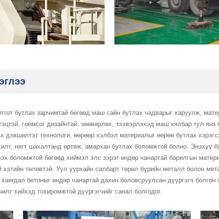
эглээ
лтот бутлах зарчимтай бөгөөд маш сайн бутлах чадварыг харуулж, мат
тэцтэй, гоёмсог дизайнтай, зөөвөрлөх, тээвэрлэхэд маш хялбар тул ян
х дэвшилтэт технологи, өөрөөр хэлбэл материалыг өөрөө бутлах хэрэгс
хилт, нягт шахалтанд өртөж, амархан бутлах боломжтой болно. Энэхүү бу
лэх боломжтой бөгөөд хиймэл элс зэрэг өндөр чанартай барилгын мате
й хэтийн төлөвтэй. Уул уурхайн салбарт төрөл бүрийн металл болон мет
 хаягдал бетоныг өндөр чанартай дахин боловсруулсан дүүргэгч болгон
чилт хийхэд тохиромжтой дүүргэгчийг санал болгодог.