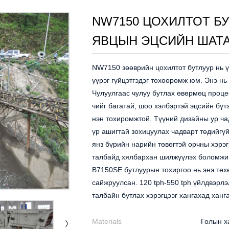
NW7150 ЦОХИЛТОТ БУ
ЯВЦЫН ЭЦСИЙН ШАТА
NW7150 зөөврийн цохилтот бутлуур нь ү
үүрэг гүйцэтгэдэг төхөөрөмж юм. Энэ нь
Чулуулгаас чулуу бутлах өвөрмөц проц
чийг багатай, шоо хэлбэртэй эцсийн бүт
нэн тохиромжтой. Түүний дизайны ур ча
үр ашигтай зохицуулах чадварт төдийгү
янз бүрийн нарийн төвөгтэй орчны хэрэ
талбайд хялбархан шилжүүлэх боломжийг
B7150SE бутлуурын тохиргоо нь энэ тө
сайжруулсан. 120 tph-550 tph үйлдвэрл
талбайн бутлах хэрэгцээг хангахад ханг
Materials
Голын ха