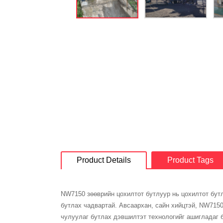
Product Details
Product Tags
NW7150 зөөврийн цохилтот бутлуур нь цохилтот бут
бутлах чадвартай. Авсаархан, сайн хийцтэй, NW715
чулуулаг бутлах дэвшилтэт технологийг ашигладаг б