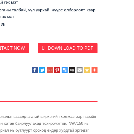
й гэх мэт.
рганы талбай, уул уурхай, нүүрс олборлолт, квар
гэх мэт.
t/h
NTACT NOW
DOWN LOAD TO PDF
ериалыг шаардлагатай ширхэгийн хэмжээгээр нарийн
уян хатан байрлуулахад тохиромжтой. NW7150 нь
риал нь бутлуурт ороход өндөр хурдтай эргэдэг