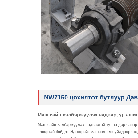
NW7150 цохилтот бутлуур Дав
Маш сайн хэлбэржүүлэх чадвар, үр ашиг
Маш сайн хэлбэржүүлэх чадвартай тул өндөр чанарт
чанартай байдаг. Эдгээрийг машинд элс үйлдвэрлэх,