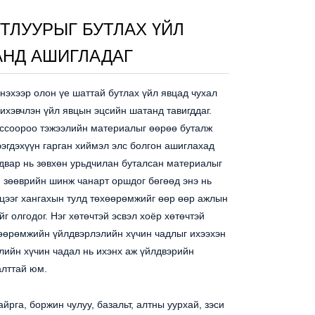
ТЛУУРЫГ БУТЛАХ ҮЙЛ
НД АШИГЛАДАГ
нэхээр олон үе шаттай бутлах үйл явцад чухал
 ихэвчлэн үйл явцын эцсийн шатанд тавигддаг.
ессоороо тэжээлийн материалыг өөрөө буталж
ээгдэхүүн гарган хиймэл элс болгон ашиглахад
двар нь зөвхөн урьдчилан буталсан материалыг
й зөөврийн шинж чанарт оршдог бөгөөд энэ нь
гцээг хангахын тулд төхөөрөмжийг өөр өөр ажлын
 олгодог. Нэг хөтөчтэй эсвэл хоёр хөтөчтэй
хөөрөмжийн үйлдвэрлэлийн хүчин чадлыг ихээхэн
элийн хүчин чадал нь ихэнх аж үйлдвэрийн
алттай юм.
йрга, боржин чулуу, базальт, алтны уурхай, зэси