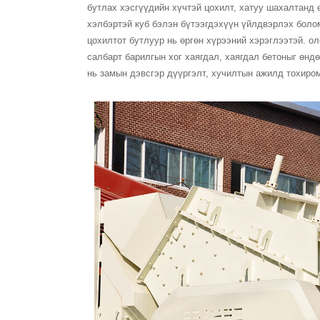
бутлах хэсгүүдийн хүчтэй цохилт, хатуу шахалтанд ө
хэлбэртэй куб бэлэн бүтээгдэхүүн үйлдвэрлэх бол
цохилтот бутлуур нь өргөн хүрээний хэрэглээтэй. о
салбарт барилгын хог хаягдал, хаягдал бетоныг өнд
нь замын дэвсгэр дүүргэлт, хучилтын ажилд тохиром