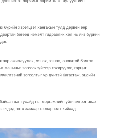
ах дэвшилтэт зарчмыг баримталж, чулуулгийн
нз бүрийн хэрэгцээг хангахын тулд дөрвөн өөр
двартай бөгөөд нэмэлт гидравлик хөл нь янз бүрийн
даг.
аар ажиллуулах, хянах, хянах, оновчтой болгох
ыг машиныг зогсоохгүйгээр тохируулж, гарцыг
лчилгээний зогсолтыг үр дүнтэй багасгаж, эцсийн
айсан цаг тухайд нь, мэргэжлийн үйлчилгээг авах
лэгчдэд авто замаар тээвэрлэлт хийхэд