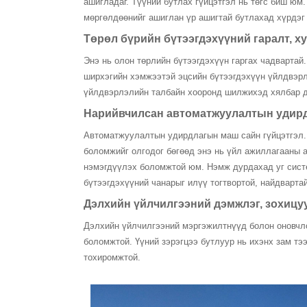
ашигладаг. Түүний бутлах гүйцэтгэл нь төгс биш юм
мөргөлдөөнийг ашиглан үр ашигтай бутлахад хүрдэг 
Төрөл бүрийн бүтээгдэхүүний гаралт, х
Энэ нь олон төрлийн бүтээгдэхүүн гаргах чадвартай
ширхэгийн хэмжээтэй эцсийн бүтээгдэхүүн үйлдвэрл
үйлдвэрлэлийн талбайн хооронд шилжихэд хялбар да
Нарийвчилсан автоматжуулалтын удир
Автоматжуулалтын удирдлагын маш сайн гүйцэтгэл. 
боломжийг олгодог бөгөөд энэ нь үйл ажиллагааны 
нэмэгдүүлэх боломжтой юм. Нэмж дурдахад уг систем
бүтээгдэхүүний чанарыг илүү тогтвортой, найдвартай
‌Дэлхийн үйлчилгээний дэмжлэг‌, зохиц
Дэлхийн үйлчилгээний мэргэжилтнүүд болон оновчло
боломжтой. Үүний зэрэгцээ бутлуур нь ихэнх зам т
тохиромжтой.