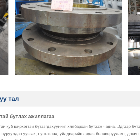
уу тал
тай бутлах ажиллагаа
ай куб ширхэгтэй бүтээгдэхүүнийг хялбархан бүтээж чадна. Эдгээр бүтэ
 нуруулдан уусгах, нунтаглах, үйлдвэрийн эрдэс боловсруулалт, дахин