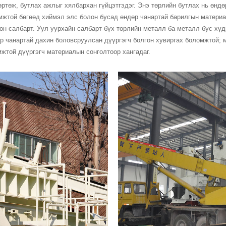
ртөж, бутлах ажлыг хялбархан гүйцэтгэдэг. Энэ төрлийн бутлах нь өндөр
омжтой бөгөөд хиймэл элс болон бусад өндөр чанартай барилгын матер
лон салбарт. Уул уурхайн салбарт бүх төрлийн металл ба металл бус хү
өр чанартай дахин боловсруулсан дүүргэгч болгон хувиргах боломжтой; 
жтой дүүргэгч материалын сонголтоор хангадаг.