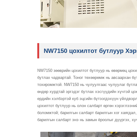
NW7150 цохилтот бутлуур Хэр
NW7150 зөөврийн цохилтот бутлуур нь өвөрмөц цохи
бутлах чадвартай. Тоног төхөөрөмж нь авсаархан бү
тохиромжтой. NW7150 нь чулуулгаас чулуулаг бутла
өндөр хурдтай эргэдэг бутлах хэсгүүдийн хүчтэй цо
ердийн хэлбэртэй куб эцсийн бүтээгдэхүүн үйлдвэр
цохилтот бутлуур нь олон салбарт өргөн хэрэглээни
боломжтой; барилгын салбарт барилгын хог хаягдал,
барилгын салбарт энэ нь замын ёроолыг дүүргэх, ху