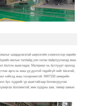
ериалыг шаардлагатай ширхэгийн хэмжээгээр нарийн
з бүрийн ажлын талбайд уян хатан байрлуулахад маш
эл болгон ашигладаг. Материал нь бутлуурт ороход
тлах арга нь маш үр дүнтэй төдийгүй чийг багатай,
риал хийхэд маш тохиромжтой. NW7150 зөөврийн
алл бус хүдрийг үр ашигтайгаар боловсруулах
 хувиргах боломжтой; мөн хурдны зам, төмөр замын