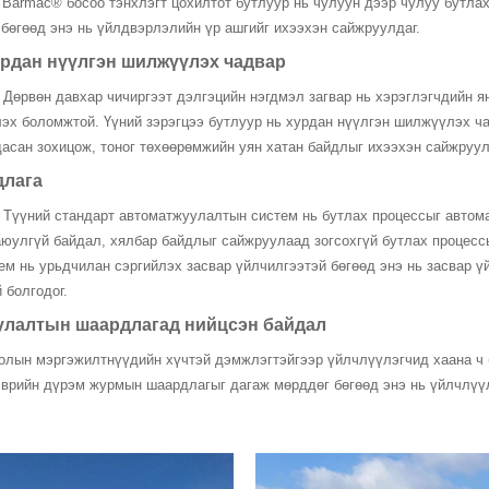
. Barmac® босоо тэнхлэгт цохилтот бутлуур нь чулуун дээр чулуу бутл
бөгөөд энэ нь үйлдвэрлэлийн үр ашгийг ихээхэн сайжруулдаг.
урдан нүүлгэн шилжүүлэх чадвар
. Дөрвөн давхар чичиргээт дэлгэцийн нэгдмэл загвар нь хэрэглэгчдийн я
эх боломжтой. Үүний зэрэгцээ бутлуур нь хурдан нүүлгэн шилжүүлэх ча
сан зохицож, тоног төхөөрөмжийн уян хатан байдлыг ихээхэн сайжруул
длага
Түүний стандарт автоматжуулалтын систем нь бутлах процессыг автомат
аюулгүй байдал, хялбар байдлыг сайжруулаад зогсохгүй бутлах процесс
 нь урьдчилан сэргийлэх засвар үйлчилгээтэй бөгөөд энэ нь засвар үй
 болгодог.
уулалтын шаардлагад нийцсэн байдал‌
лын мэргэжилтнүүдийн хүчтэй дэмжлэгтэйгээр үйлчлүүлэгчид хаана ч б
ээврийн дүрэм журмын шаардлагыг дагаж мөрддөг бөгөөд энэ нь үйлчлүү