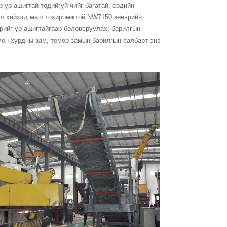
 үр ашигтай төдийгүй чийг багатай, ердийн
иал хийхэд маш тохиромжтой.NW7150 зөөврийн
дрийг үр ашигтайгаар боловсруулах; барилгын
мөн хурдны зам, төмөр замын барилгын салбарт энэ