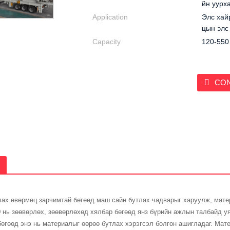
йн уурха
Application
Элс хай
цын элс 
Capacity
120-550 
CO
лах өвөрмөц зарчимтай бөгөөд маш сайн бутлах чадварыг харуулж, мат
0 нь зөөвөрлөх, зөөвөрлөхөд хялбар бөгөөд янз бүрийн ажлын талбайд 
өгөөд энэ нь материалыг өөрөө бутлах хэрэгсэл болгон ашигладаг. Мате